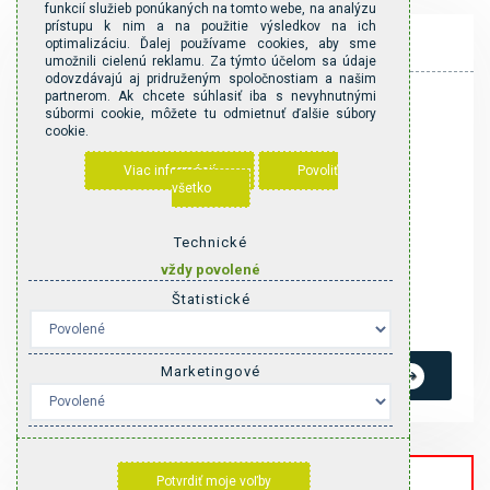
funkcií služieb ponúkaných na tomto webe, na analýzu
prístupu k nim a na použitie výsledkov na ich
JAR a JESEŇ
optimalizáciu. Ďalej používame cookies, aby sme
umožnili cielenú reklamu. Za týmto účelom sa údaje
odovzdávajú aj pridruženým spoločnostiam a našim
partnerom. Ak chcete súhlasiť iba s nevyhnutnými
súbormi cookie, môžete tu odmietnuť ďalšie súbory
Apríl, Máj, September
cookie.
140
Viac informácií
Povoliť
€
/ deň
všetko
Technické
Minimálny vek pre vypožičanie je 22 rokov
vždy povolené
Minimálna doba prenájmu: 3 dni
Štatistické
Vodičský preukaz skupiny B
Marketingové
REZERVOVAŤ
Potvrdiť moje voľby
Last Minute