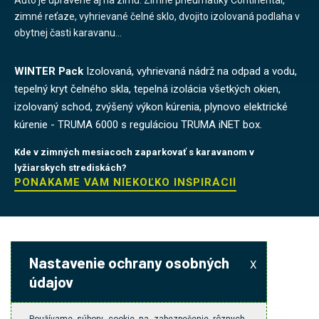
Auto je upravené aj na zimu. Zimné pneumatiky Continental,
zimné reťaze, vyhrievané čelné sklo, dvojito izolovaná podlaha v
obytnej časti karavanu...
WINTER Pack
Izolovaná, vyhrievaná nádrž na odpad a vodu,
tepelný kryt čelného skla, tepelná izolácia všetkých okien,
izolovaný schod, zvýšený výkon kúrenia, plynovo elektrické
kúrenie - TRUMA 6000 s reguláciou TRUMA iNET box.
Kde v zimných mesiacoch zaparkovať s karavanom v
lyžiarskych strediskách?
PONÁKAME VÁM NIEKOĽKO INŠPIRÁCIÍ
Nastavenie ochrany osobných
X
údajov
LCD TV