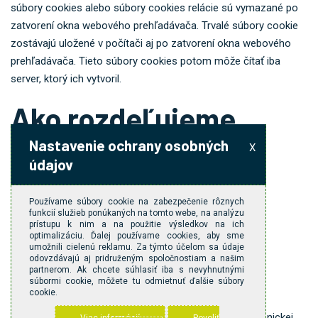
súbory cookies alebo súbory cookies relácie sú vymazané po
zatvorení okna webového prehľadávača. Trvalé súbory cookie
zostávajú uložené v počítači aj po zatvorení okna webového
prehľadávača. Tieto súbory cookies potom môže čítať iba
server, ktorý ich vytvoril.
Ako rozdeľujeme
Nastavenie ochrany osobných
súbory cookies?
X
údajov
Z hľadiska účelov
Používame súbory cookie na zabezpečenie rôznych
funkcií služieb ponúkaných na tomto webe, na analýzu
prístupu k nim a na použitie výsledkov na ich
využívame:
optimalizáciu. Ďalej používame cookies, aby sme
umožnili cielenú reklamu. Za týmto účelom sa údaje
odovzdávajú aj pridruženým spoločnostiam a našim
partnerom. Ak chcete súhlasiť iba s nevyhnutnými
Technické súbory cookies
súbormi cookie, môžete tu odmietnuť ďalšie súbory
cookie.
tieto cookies sú nutné preto aby naša webová stránka
fungovala a bez ich využitia nie je možné služby elektronickej